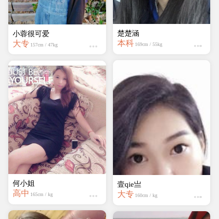
楚楚涵
小蓉很可爱
本科
大专
169cm / 55kg
157cm / 47kg
何小姐
壹qie亗
高中
大专
165cm / kg
160cm / kg