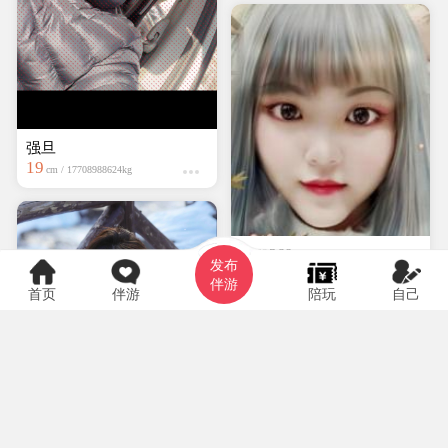
强旦
19
cm / 17708988624kg
hyf0369
发布
大专
150cm / kg
伴游
首页
伴游
陪玩
自己