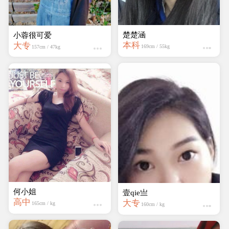
楚楚涵
小蓉很可爱
本科
大专
169cm / 55kg
157cm / 47kg
何小姐
壹qie亗
高中
大专
165cm / kg
160cm / kg