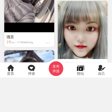
强旦
19
cm / 17708988624kg
hyf0369
发布
大专
150cm / kg
伴游
首页
伴游
陪玩
自己