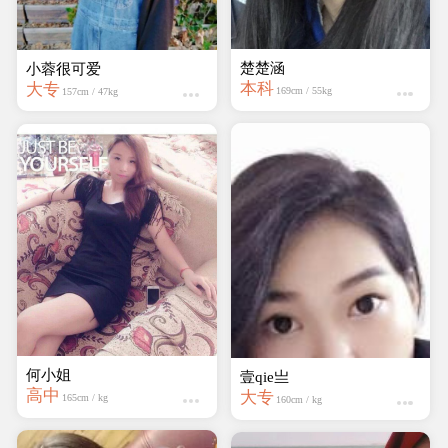
楚楚涵
小蓉很可爱
本科
大专
169cm / 55kg
157cm / 47kg
何小姐
壹qie亗
高中
大专
165cm / kg
160cm / kg