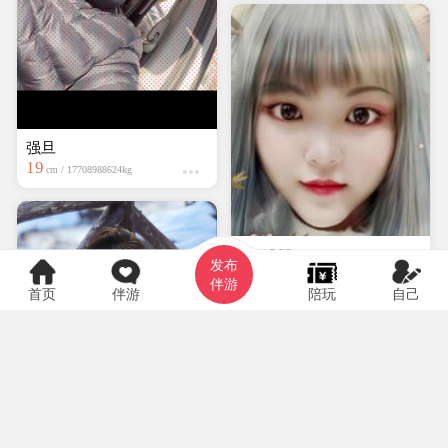
强旦
19
cm / 17708988624kg
hyf0369
发布
大专
150cm / kg
伴游
首页
伴游
陪玩
自己