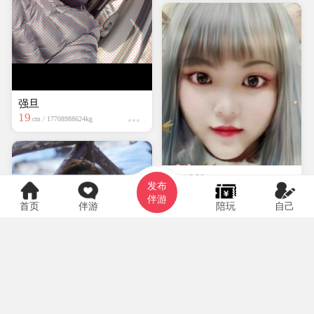
强旦
19
cm / 17708988624kg
hyf0369
发布
大专
150cm / kg
伴游
首页
伴游
陪玩
自己