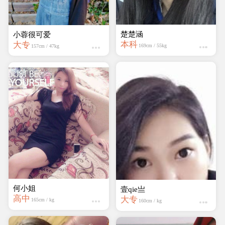
楚楚涵
小蓉很可爱
本科
大专
169cm / 55kg
157cm / 47kg
何小姐
壹qie亗
高中
大专
165cm / kg
160cm / kg