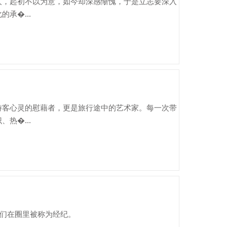
人，起初不以为意，如今却深感惭愧，于是立志要深入
承�...
游客心灵的慰藉者，更是旅行途中的艺术家。每一次带
热�...
他们在圈里被称为经纪。